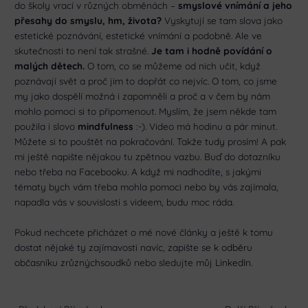
do školy vrací v různých obměnách –
smyslové vnímání a jeho
přesahy do smyslu, hm, života?
Vyskytují se tam slova jako
estetické poznávání, estetické vnímání a podobně. Ale ve
skutečnosti to není tak strašné.
Je tam i hodně povídání o
malých dětech.
O tom, co se můžeme od nich učit, když
poznávají svět a proč jim to dopřát co nejvíc. O tom, co jsme
my jako dospělí možná i zapomněli a proč a v čem by nám
mohlo pomoci si to připomenout. Myslím, že jsem někde tam
použila i slovo
mindfulness
:-). Video má hodinu a pár minut.
Můžete si to pouštět na pokračování. Takže
tudy
prosím! A pak
mi ještě napište nějakou tu zpětnou vazbu. Buď do dotazníku
nebo třeba na
Facebooku
. A když mi nadhodíte, s jakými
tématy bych vám třeba mohla pomoci nebo by vás zajímala,
napadla vás v souvislosti s videem, budu moc ráda.
Pokud nechcete přicházet o mé nové články a ještě k tomu
dostat nějaké ty zajímavosti navíc, zapište se k
odběru
občasníku zrůznýchsoudků
nebo sledujte můj
LinkedIn
.