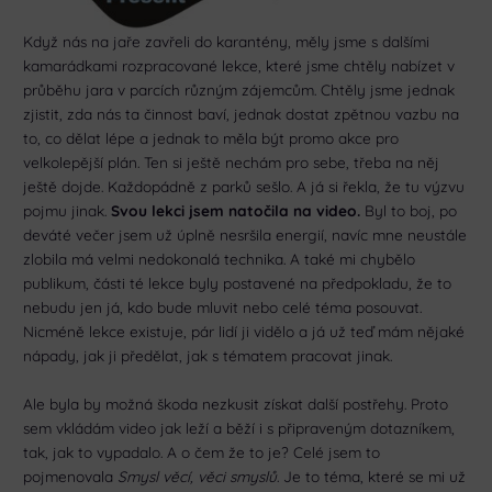
Když nás na jaře zavřeli do karantény, měly jsme s dalšími
kamarádkami rozpracované lekce, které jsme chtěly nabízet v
průběhu jara v parcích různým zájemcům. Chtěly jsme jednak
zjistit, zda nás ta činnost baví, jednak dostat zpětnou vazbu na
to, co dělat lépe a jednak to měla být promo akce pro
velkolepější plán. Ten si ještě nechám pro sebe, třeba na něj
ještě dojde. Každopádně z parků sešlo. A já si řekla, že tu výzvu
pojmu jinak.
Svou lekci jsem natočila na video.
Byl to boj, po
deváté večer jsem už úplně nesršila energií, navíc mne neustále
zlobila má velmi nedokonalá technika. A také mi chybělo
publikum, části té lekce byly postavené na předpokladu, že to
nebudu jen já, kdo bude mluvit nebo celé téma posouvat.
Nicméně lekce existuje, pár lidí ji vidělo a já už teď mám nějaké
nápady, jak ji předělat, jak s tématem pracovat jinak.
Ale byla by možná škoda nezkusit získat další postřehy. Proto
sem vkládám video jak leží a běží i s připraveným dotazníkem,
tak, jak to vypadalo. A o čem že to je? Celé jsem to
pojmenovala
Smysl věcí, věci smyslů
. Je to téma, které se mi už