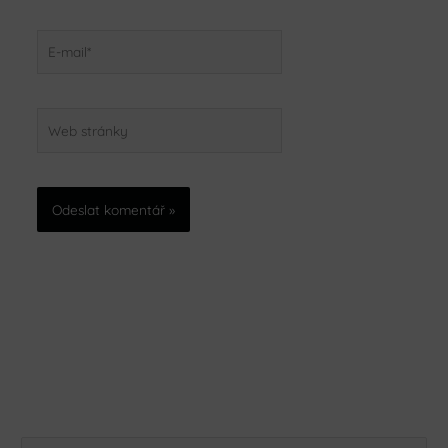
E-
mail*
Web
stránky