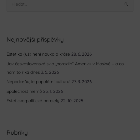
V
y
h
l
Nejnovější příspěvky
e
d
Estetika (už) není nauka o kráse
28. 6. 2026
a
Jak československé sklo „porazilo” Ameriku v Moskvě – a co
t
nám to říká dnes
3. 5. 2026
p
r
Nepodceňujte populární kulturu!
27. 3. 2026
o
Společnost memů
25. 1. 2026
:
Esteticko-politické paralely
22. 10. 2025
Rubriky