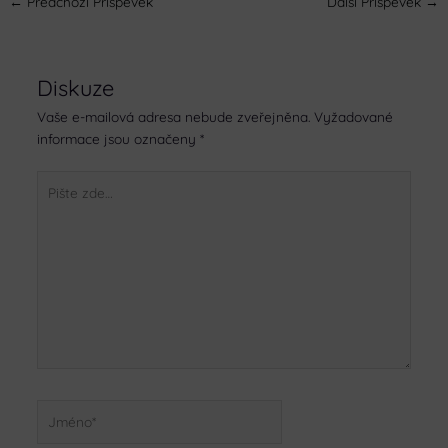
←
Předchozí Příspěvek
Další Příspěvek
→
Diskuze
Vaše e-mailová adresa nebude zveřejněna.
Vyžadované
informace jsou označeny
*
Pište
zde…
Jméno*