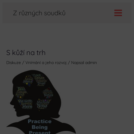
Přeskočit
Z různých soudků
na
obsah
S kůží na trh
Diskuze
/
Vnímání a jeho rozvoj
/ Napsal
admin