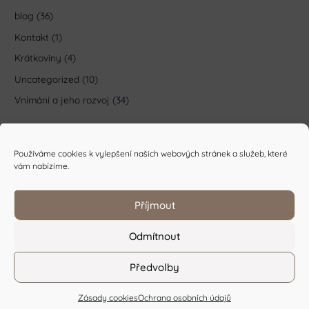
blog
(36)
Kontakt
(1)
Krátkoviny
(4)
Uncategorized
(10)
Vnímání a jeho rozvoj
(34)
Používáme cookies k vylepšení našich webových stránek a služeb, které
vám nabízíme.
Příjmout
Odmítnout
Ochrana osobních údajů
/
Obchodní podmínky
Předvolby
Copyright © 2026 Z různých soudků
Zásady cookies
Ochrana osobních údajů