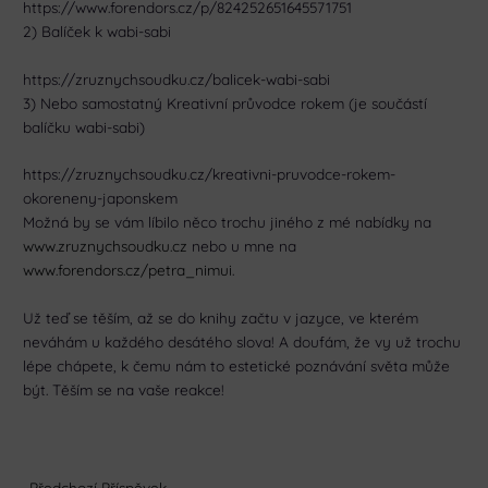
https://www.forendors.cz/p/824252651645571751
2) Balíček k wabi-sabi
https://zruznychsoudku.cz/balicek-wabi-sabi
3) Nebo samostatný Kreativní průvodce rokem (je součástí
balíčku wabi-sabi)
https://zruznychsoudku.cz/kreativni-pruvodce-rokem-
okoreneny-japonskem
Možná by se vám líbilo něco trochu jiného z mé nabídky na
www.zruznychsoudku.cz
nebo u mne na
www.forendors.cz/petra_nimui
.
Už teď se těším, až se do knihy začtu v jazyce, ve kterém
neváhám u každého desátého slova! A doufám, že vy už trochu
lépe chápete, k čemu nám to estetické poznávání světa může
být. Těším se na vaše reakce!
←
Předchozí Příspěvek