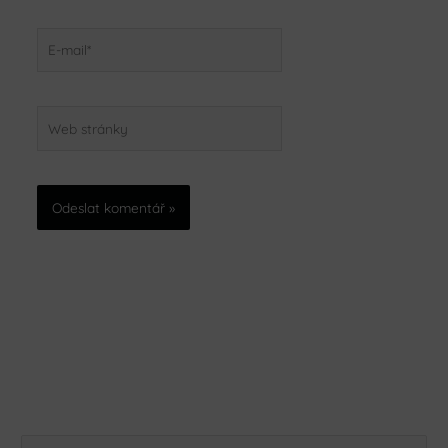
E-
mail*
Web
stránky