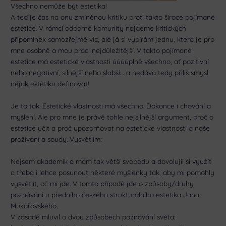
Všechno nemůže být estetika!
A teď je čas na onu zmíněnou kritiku proti takto široce pojímané
estetice. V rámci odborné komunity najdeme kritických
připomínek samozřejmě víc, ale já si vybírám jednu, která je pro
mne osobně a mou práci nejdůležitější. V takto pojímané
estetice má estetické vlastnosti úúúúplně všechno, ať pozitivní
nebo negativní, silnější nebo slabší… a nedává tedy přiliš smysl
nějak estetiku definovat!
Je to tak. Estetické vlastnosti má všechno. Dokonce i chování a
myšlení. Ale pro mne je právě tohle nejsilnější argument, proč o
estetice učit a proč upozorňovat na estetické vlastnosti a naše
prožívání a soudy. Vysvětlím:
Nejsem akademik a mám tak větší svobodu a dovolujii si využít
a třeba i lehce posunout některé myšlenky tak, aby mi pomohly
vysvětlit, oč mi jde. V tomto případě jde o způsoby/druhy
poznávání u předního českého strukturálního estetika Jana
Mukařovského.
V zásadě mluvil o dvou způsobech poznávání světa: