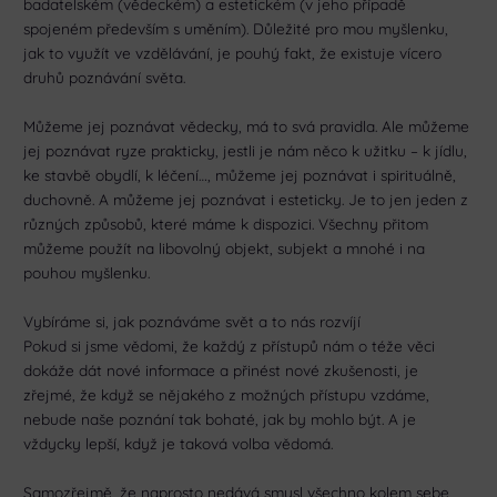
badatelském (vědeckém) a estetickém (v jeho případě
spojeném především s uměním). Důležité pro mou myšlenku,
jak to využít ve vzdělávání, je pouhý fakt, že existuje vícero
druhů poznávání světa.
Můžeme jej poznávat vědecky, má to svá pravidla. Ale můžeme
jej poznávat ryze prakticky, jestli je nám něco k užitku – k jídlu,
ke stavbě obydlí, k léčení…, můžeme jej poznávat i spirituálně,
duchovně. A můžeme jej poznávat i esteticky. Je to jen jeden z
různých způsobů, které máme k dispozici. Všechny přitom
můžeme použít na libovolný objekt, subjekt a mnohé i na
pouhou myšlenku.
Vybíráme si, jak poznáváme svět a to nás rozvíjí
Pokud si jsme vědomi, že každý z přístupů nám o téže věci
dokáže dát nové informace a přinést nové zkušenosti, je
zřejmé, že když se nějakého z možných přístupu vzdáme,
nebude naše poznání tak bohaté, jak by mohlo být. A je
vždycky lepší, když je taková volba vědomá.
Samozřejmě, že naprosto nedává smysl všechno kolem sebe