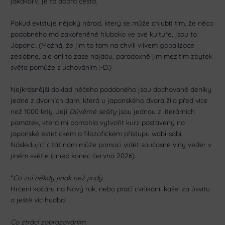
jakákoliv, je to dobrá cesta.
Pokud existuje nějaký národ, který se může chlubit tím, že něco
podobného má zakořeněné hluboko ve své kultuře, jsou to
Japonci. (Možná, že jim to tam na chvíli vlivem gobalizace
zeslábne, ale oni to zase najdou, paradoxně jim mezitím zbytek
světa pomůže s uchováním :-D.)
Nejkrásnější doklad něčeho podobného jsou dochované deníky
jedné z dvorních dam, která u japonského dvora žila před více
než 1000 lety. Její
Důvěrné sešity
jsou jednou z literárních
památek, která mi pomohla vytvořit kurz postavený na
japonské estetickém a filozofickém přístupu wabi-sabi.
Následující citát nám může pomoci vidět současné vlny veder v
jiném světle (aneb konec června 2026).
“
Co zní někdy jinak než jindy.
Hrčení kočáru na Nový rok, nebo ptačí cvrlikání, kašel za úsvitu
a ještě víc hudba.
Co ztrácí zobrazováním.