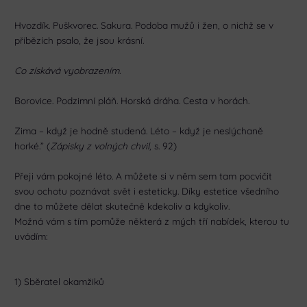
Hvozdík. Puškvorec. Sakura. Podoba mužů i žen, o nichž se v
příbězích psalo, že jsou krásní.
Co získává vyobrazením.
Borovice. Podzimní pláň. Horská dráha. Cesta v horách.
Zima – když je hodně studená. Léto – když je neslýchaně
horké.” (
Zápisky z volných chvil
, s. 92)
Přeji vám pokojné léto. A můžete si v něm sem tam pocvičit
svou ochotu poznávat svět i esteticky. Díky estetice všedního
dne to můžete dělat skutečně kdekoliv a kdykoliv.
Možná vám s tím pomůže některá z mých tří nabídek, kterou tu
uvádím:
1) Sběratel okamžiků