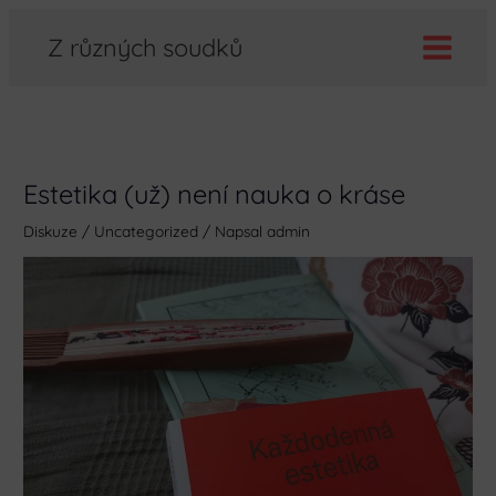
Přeskočit
Z různých soudků
na
obsah
Estetika (už) není nauka o kráse
Diskuze
/
Uncategorized
/ Napsal
admin