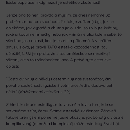
lidské populace nikdy nezažije estetikou zkušenost!
Jenže ona to není pravda a myslím, že dnes nemáme už
problém se na tom shodnout. To, jak je zařízený byt, jak se
oblékáme, jak vypadá a chutná jídlo, zda jsou v bytě květiny,
jaké si koupíme hrnečky nebo jak vnímáme ulici kolem sebe, to
všechno jsou oblasti, kde je estetika přítomná. A v určitém
smyslu slova, je právě TATO estetika každodennosti tou
důležitější. Už jen proto, že s tou uměleckou se nesetkají
všichni, ale s tou všednodenní ano. A právě tyto estetické
oblasti:
“Často ovlivňují a někdy i determinují náš světonázor, činy,
povahu společnosti, fyzické životní prostředí a doslova běh
dějin.” (
Každodenná estetika
, s. 29)
Z hlediska teorie estetiky se tu vlastně mluví o tom, kde se
setkáváme s tím, čemu říkáme estetická zkušenost. Zároveň
takové přemýšlení poměrně jasně ukazuje, jak bohatý a vlastně
komplikovaný (a možná i komplexní) může estetický život být.