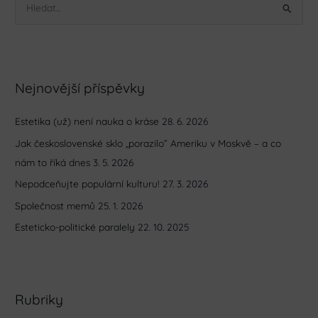
V
y
h
l
Nejnovější příspěvky
e
d
Estetika (už) není nauka o kráse
28. 6. 2026
a
Jak československé sklo „porazilo” Ameriku v Moskvě – a co
t
nám to říká dnes
3. 5. 2026
p
r
Nepodceňujte populární kulturu!
27. 3. 2026
o
Společnost memů
25. 1. 2026
:
Esteticko-politické paralely
22. 10. 2025
Rubriky