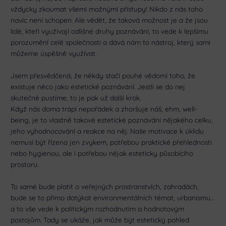
vždycky zkoumat všemi možnými přístupy! Nikdo z nás toho
navíc není schopen. Ale vědět, že taková možnost je a že jsou
lidé, kteří využívají odlišné druhy poznávání, to vede k lepšímu
porozumění celé společnosti a dává nám to nástroj, který sami
můžeme úspěšně využívat.
Jsem přesvědčená, že někdy stačí pouhé vědomí toho, že
existuje něco jako estetické poznávání. Jestli se do nej
skutečně pustíme, to je pak už další krok.
Když nás doma trápí nepořádek a zhoršuje náš, ehm, well-
being, je to vlastně takové estetické poznávání nějakého celku,
jeho vyhodnocování a reakce na něj. Naše motivace k úklidu
nemusí být řízena jen zvykem, potřebou praktické přehlednosti
nebo hygienou, ale i potřebou nějak esteticky působícího
prostoru.
To samé bude platit o veřejných prostranstvích, zahradách,
bude se to přímo dotýkat environmentálních témat, urbanismu…
a to vše vede k politickým rozhodnutím a hodnotovým
postojům. Tady se ukáže, jak může být estetický pohled