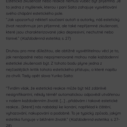
Estetická zkušenost nebo reakce nemusí vůbec být příjemná. Je
to jedna z myšlenek, kterou i paní Saito zahajuje vysvětlování
svého chápání estetického pole.
“Jak upozorňují někteří současní autoři a autorky, náš estetický
život nezahrnuje jen příjemné, ale také nepříjemné zkušenosti,
které jsou charakterizované jako depresivní, nechutné nebo
tísnivé.” (
Každodenná estetika
, s. 27)
Druhou pro mne důležitou, ale obtížně vysvětlitelnou věcí je to,
jak nenápadné nebo nepojmenované mohou naše každodenní
estetické zkušenosti být. Z tohoto bodu plyne jedna z
nejčastějších kritik tohoto estetického přístupu, o které napíšu
za chvíli. Tady opět slova Yuriko Saito:
“Tvrdím však, že estetická reakce může být též zdánlivě
nesignifikantní, někdy téměř automatickou odpovědí utvářenou
v našem každodenním životě. […] …přidávám i takové estetické
reakce… [které] nás nabádají ke konání, například k čištění,
vyhazování, nakupování a podobně. To je typický způsob, jakým
estetika funguje v běžném životě.” (
Každodenná estetika
, s. 27-
28)