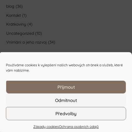
blog
(36)
Kontakt
(1)
Krátkoviny
(4)
Uncategorized
(10)
Vnímání a jeho rozvoj
(34)
Používáme cookies k vylepšení našich webových stránek a služeb, které
vám nabízíme.
Příjmout
Odmítnout
Ochrana osobních údajů
/
Obchodní podmínky
Předvolby
Copyright © 2026 Z různých soudků
Zásady cookies
Ochrana osobních údajů