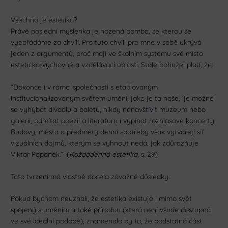
Všechno je estetika?
Právě poslední myšlenka je hozená bomba, se kterou se
vypořádáme za chvíli. Pro tuto chvíli pro mne v sobě ukrývá
jeden z argumentů, proč mají ve školním systému své místo
esteticko-výchovné a vzdělávací oblasti. Stále bohužel platí, že:
“Dokonce i v rámci společnosti s etablovaným
institucionalizovaným světem umění, jako je ta naše, ‘je možné
se vyhýbat divadlu a baletu, nikdy nenavštívit muzeum nebo
galerii, odmítat poezii a literaturu i vypínat rozhlasové koncerty.
Budovy, města a předměty denní spotřeby však vytvářejí síť
vizuálních dojmů, kterým se vyhnout nedá, jak zdůrazňuje
Viktor Papanek.’“ (
Každodenná estetika
, s. 29)
Toto tvrzení má vlastně docela závažné důsledky:
Pokud bychom neuznali, že estetika existuje i mimo svět
spojený s uměním a také přírodou (která není všude dostupná
ve své ideální podobě), znamenalo by to, že podstatná část