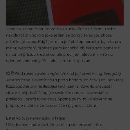
Japonsko-americkou teoretičku Yuriko Saito už jsem u sebe
několikrát zmiňovala jako jeden ze zdrojů toho, jak chápu
estetiku já sama. Když jsem na její přístup narazila, bylo to pro
mě vysvobození, protože jsem konečně objevila sice poměrně
minoritní přístup k estetice, ale přeci jen relevantní v rámci
odborné komunity. Přestala jsem se cítit divně.
😍👌Před rokem ovšem vyšel překlad její první knihy
Everyday
Aesthetics
ve slovenštině (a proto hádám, že český ani nebude).
Každopádně pro následující text jsem si dovolila převádět
citace z něj do češtiny (se svolením autora slovenského
překladu Jozefa Kovalčika). Špatně se mi to ve slovenčině
přepisuje a věřím, že to pomůže i plynulosti čtení.
Estetika (už) není nauka o kráse
Už ode mne znáte tezi, že estetika se nerovná kráse.