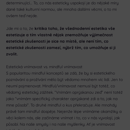
determinující… To, co nás esteticky uspokojí je do nějaké míry
dané také kulturní normou, ale mnoha dalšími věcmi, o to mi
ovšem teď nejde.
Jde mi o to, že
kritika toho, že všednodenní estetika vše
estetizuje a tím vlastně nějak znemožňuje výjimečnost
estetické zkušenosti je sice na místě, ale není tím, co
estetické zkušenosti zamezí, nýbrž tím, co umožňuje si ji
zvolit.
Estetická vnímavost vs. mindful vnímavost
S popularitou mindful konceptů se zdá, že by si estetického
poznávání a prožívání mělo být vědomo mnohem víc lidí. Jen to
neumí pojmenovat. Mindful/vnímavost nemusí být totéž, co
vědomý estetický zážitek. “Vnímám oprýskanou zeď” není totéž
jako “vnímám specifický charakter oprýskané zdi a to, jak na
mne působí”. To druhé mindful o kus překračuje. Ale mnohdy
právě tam mindful dospěje. Nejenže lépe vnímáme okamžiky a
věci kolem nás, ale začínáme vnímat i to, co v nás vyvolají, jak
působí. Na naše smysly i na naše myšlenky. Ať je vnímavost