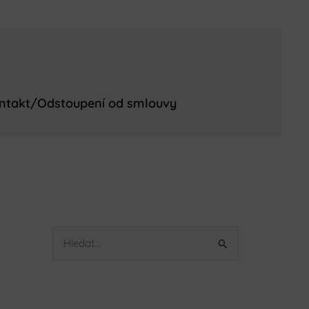
ntakt/Odstoupení od smlouvy
V
y
h
l