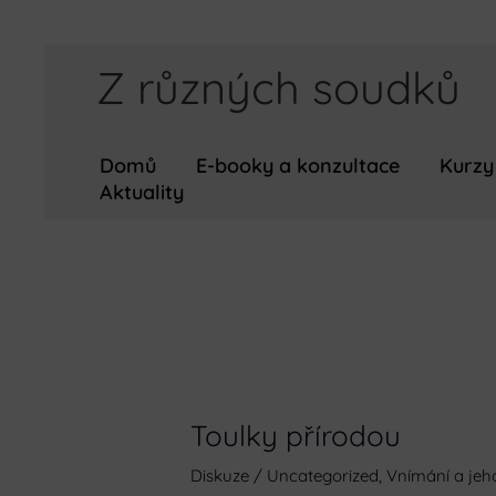
Přeskočit
Z různých soudků
na
obsah
Domů
E-booky a konzultace
Kurzy
Aktuality
Toulky přírodou
Diskuze
/
Uncategorized
,
Vnímání a jeh