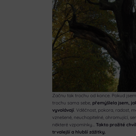
Začnu tak trochu od konce. Pokud jsem m
trochu sama sebe,
přemýšlela jsem, ja
vyvolávají
. Vděčnost, pokora, radost, me
vznešené, neuchopitelné, ohromující, sen
některé vzpomínky…
Takto prožité chv
trvalejší a hlubší zážitky.