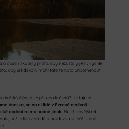
ma a obsah skupiny proto, aby nezůstaly jen v rychle
proto, aby si kdokoliv mohl tato témata připomenout
la krátký článek
Je příroda krásná?
. Je fajn si
áme dneska, se na ni lidé v Evropě nedívali
ické období to má hodně jinak.
Nejkřiklavější mi
rvalo, než je lidé z vředů a bradavic na tváři země
né.