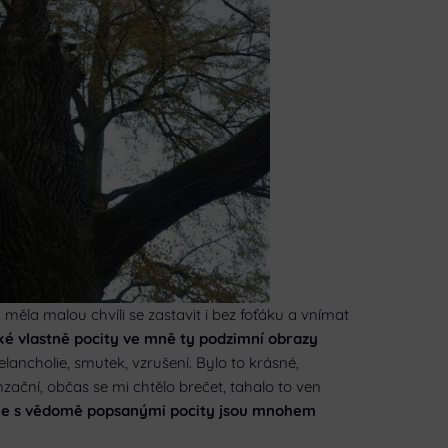
ěla malou chvíli se zastavit i bez foťáku a vnímat
ké vlastně pocity ve mně ty podzimní obrazy
lancholie, smutek, vzrušení. Bylo to krásné,
zační, občas se mi chtělo brečet, tahalo to ven
íle s vědomě popsanými pocity jsou mnohem