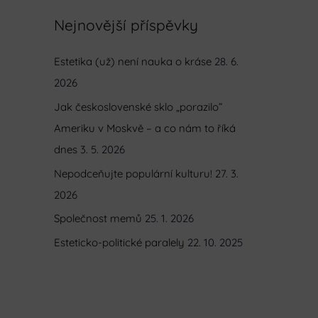
e
Nejnovější příspěvky
d
Estetika (už) není nauka o kráse
28. 6.
a
2026
t
p
Jak československé sklo „porazilo”
r
Ameriku v Moskvě – a co nám to říká
o
dnes
3. 5. 2026
:
Nepodceňujte populární kulturu!
27. 3.
2026
Společnost memů
25. 1. 2026
Esteticko-politické paralely
22. 10. 2025