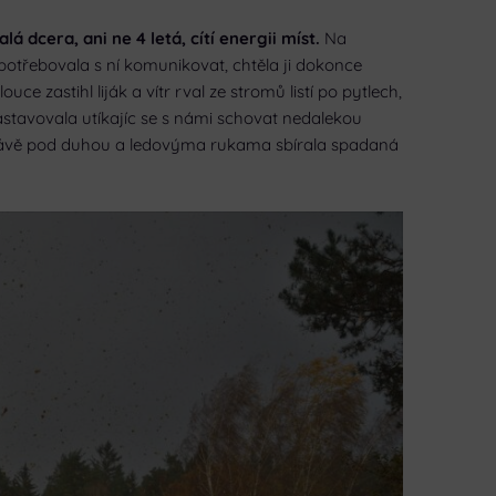
lá dcera, ani ne 4 letá, cítí energii míst.
Na
potřebovala s ní komunikovat, chtěla ji dokonce
ce zastihl liják a vítr rval ze stromů listí po pytlech,
astavovala utíkajíc se s námi schovat nedalekou
 trávě pod duhou a ledovýma rukama sbírala spadaná