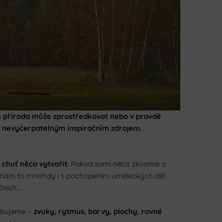
m příroda může zprostředkovat nebo v pravdě
da nevyčerpatelným inspiračním zdrojem.
 chuť něco vytvořit
. Pokud sami něco zkusíme a
e nám to mnohdy i s pochopením uměleckých děl.
ečních…
řebujeme –
zvuky, rytmus, barvy, plochy, rovné