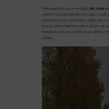
Překvapením pro mne bylo,
jak moje ma
velkém rozvodí běhala od vody k vodě, 
zvednout pruty nad hlavu. Když nás na lou
ona se skoro šíleně smála a živlům se n
hasičskou boudu. Válela se po dešti v
jablka…