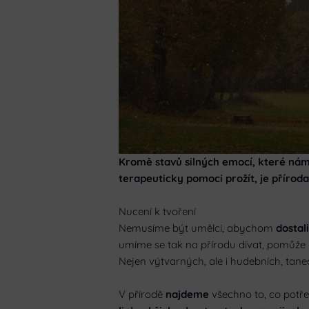
Kromě stavů silných emocí, které ná
terapeuticky pomoci prožít, je příro
Nucení k tvoření
Nemusíme být umělci, abychom
dostali
umíme se tak na přírodu dívat, pomůž
Nejen výtvarných, ale i hudebních, tan
V přírodě
najdeme
všechno to, co pot