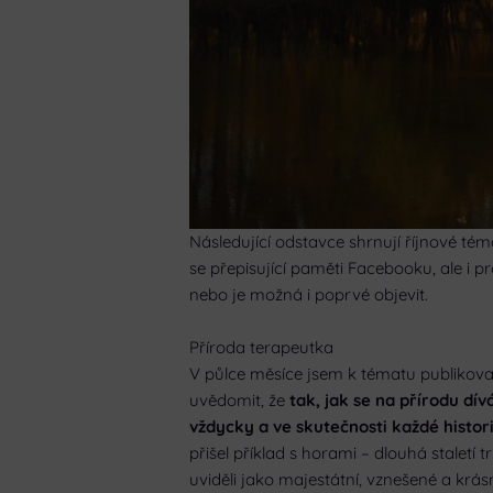
Následující odstavce shrnují říjnové té
se přepisující paměti Facebooku, ale i 
nebo je možná i poprvé objevit.
Příroda terapeutka
V půlce měsíce jsem k tématu publikova
uvědomit, že
tak, jak se na přírodu dív
vždycky a ve skutečnosti každé histor
přišel příklad s horami – dlouhá staletí t
uviděli jako majestátní, vznešené a krás