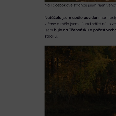
Na
Facebokové stránce
jsem říjen věnov
Natáčela jsem audio povídání
nad texty
v čase a měla jsem i šanci sdílet něco z
jsem
byla na Třeboňsku a počasí vrcho
stačily.