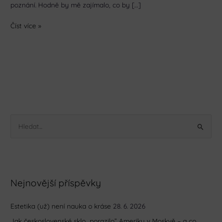
poznání. Hodně by mě zajímalo, co by […]
Číst více »
V
y
h
l
Nejnovější příspěvky
e
d
Estetika (už) není nauka o kráse
28. 6. 2026
a
Jak československé sklo „porazilo” Ameriku v Moskvě – a co
t