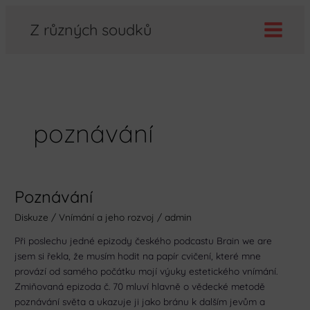
Přeskočit
Z různých soudků
na
obsah
poznávání
Poznávání
Poznávání
Diskuze
/
Vnímání a jeho rozvoj
/
admin
Při poslechu jedné epizody českého podcastu Brain we are
jsem si řekla, že musím hodit na papír cvičení, které mne
provází od samého počátku mojí výuky estetického vnímání.
Zmiňovaná epizoda č. 70 mluví hlavně o vědecké metodě
poznávání světa a ukazuje ji jako bránu k dalším jevům a