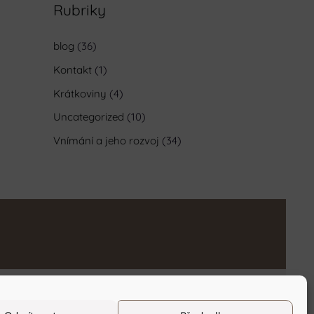
Rubriky
blog
(36)
Kontakt
(1)
Krátkoviny
(4)
Uncategorized
(10)
Vnímání a jeho rozvoj
(34)
Ochrana osobních údajů
/
Obchodní podmínky