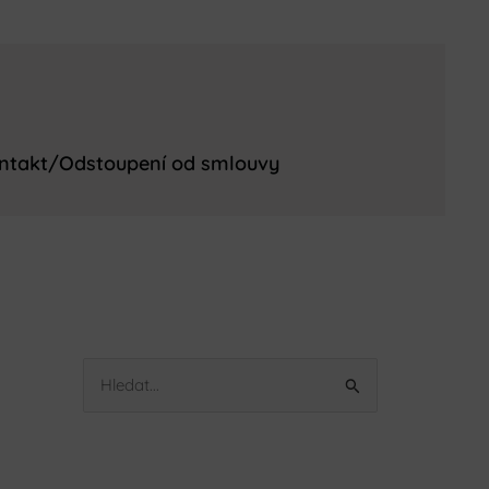
ntakt/Odstoupení od smlouvy
V
y
h
l