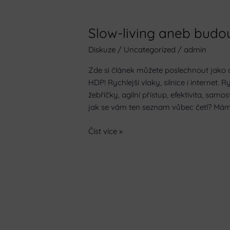
Slow-living aneb budo
Slow-
living
Diskuze
/
Uncategorized
/
admin
aneb
budoucnost
Zde si článek můžete poslechnout jako 
patří
HDP! Rychlejší vlaky, silnice i internet.
pomalým
žebříčky, agilní přístup, efektivita, samo
jak se vám ten seznam vůbec četl? Mám ve
Číst více »