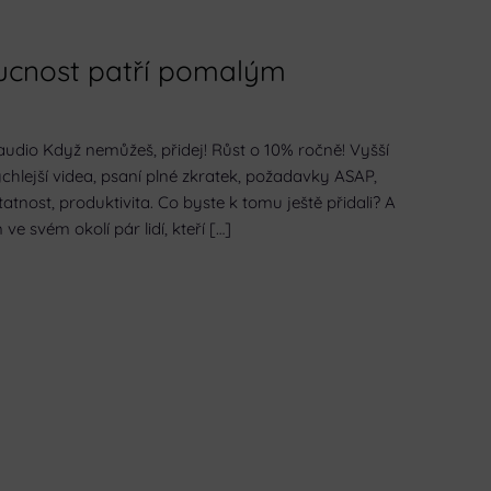
ucnost patří pomalým
audio Když nemůžeš, přidej! Růst o 10% ročně! Vyšší
 Rychlejší videa, psaní plné zkratek, požadavky ASAP,
statnost, produktivita. Co byste k tomu ještě přidali? A
 svém okolí pár lidí, kteří […]