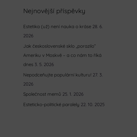
e
Nejnovější příspěvky
d
Estetika (už) není nauka o kráse
28. 6.
a
2026
t
p
Jak československé sklo „porazilo”
r
Ameriku v Moskvě – a co nám to říká
o
dnes
3. 5. 2026
:
Nepodceňujte populární kulturu!
27. 3.
2026
Společnost memů
25. 1. 2026
Esteticko-politické paralely
22. 10. 2025