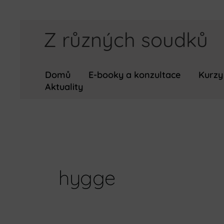
Přeskočit
Z různých soudků
na
obsah
Domů
E-booky a konzultace
Kurzy
Aktuality
hygge