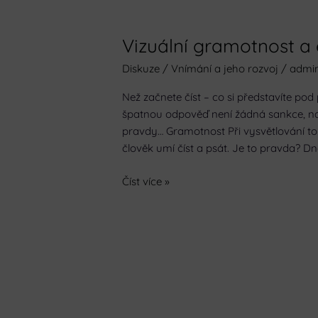
Vizuální gramotnost a 
Vizuální
gramotnost
Diskuze
/
Vnímání a jeho rozvoj
/
admi
a
estetika
Než začnete číst – co si představíte po
všedního
špatnou odpověď není žádná sankce, naví
dne
pravdy… Gramotnost Při vysvětlování 
člověk umí číst a psát. Je to pravda? D
Číst více »