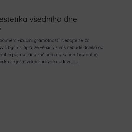
estetika všedního dne
n
d pojmem vizuální gramotnost? Nebojte se, za
c bych si tipla, že většina z vás nebude daleko od
tohohle pojmu ráda začínám od konce. Gramotný
neska se ještě velmi správně dodává, […]