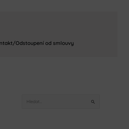
ntakt/Odstoupení od smlouvy
V
y
h
l