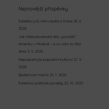
e
Nejnovější příspěvky
d
Estetika (už) není nauka o kráse
28. 6.
a
2026
t
p
Jak československé sklo „porazilo”
r
Ameriku v Moskvě – a co nám to říká
o
dnes
3. 5. 2026
:
Nepodceňujte populární kulturu!
27. 3.
2026
Společnost memů
25. 1. 2026
Esteticko-politické paralely
22. 10. 2025