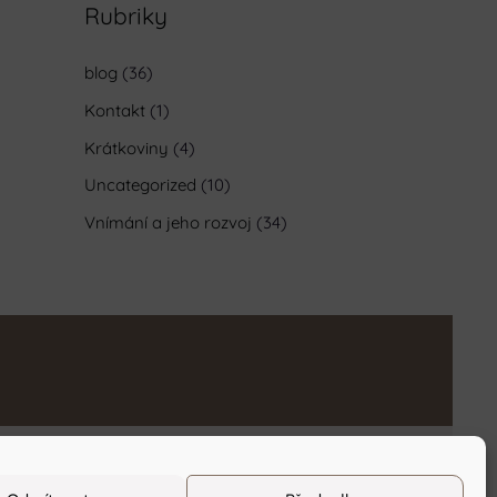
Rubriky
blog
(36)
Kontakt
(1)
Krátkoviny
(4)
Uncategorized
(10)
Vnímání a jeho rozvoj
(34)
Ochrana osobních údajů
/
Obchodní podmínky