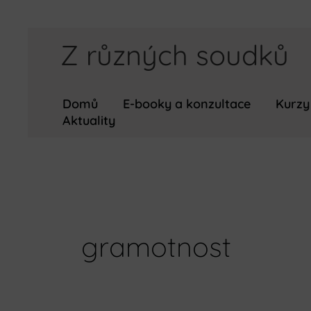
Přeskočit
Z různých soudků
na
obsah
Domů
E-booky a konzultace
Kurzy
Aktuality
gramotnost